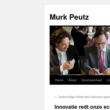
Murk Peutz
Home
About
Duurzaamheid
Li
Spring
naar
←
Toekomstige Starbucks miljonairs gezo
inhoud
Innovatie redt onze e