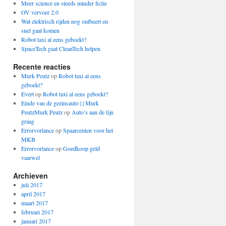
Meer science en steeds minder fictie
OV vervoer 2.0
Wat elektrisch rijden nog ontbeert en
snel gaat komen
Robot taxi al eens geboekt?
SpaceTech gaat CleanTech helpen
Recente reacties
Murk Peutz
op
Robot taxi al eens
geboekt?
Evert
op
Robot taxi al eens geboekt?
Einde van de gezinsauto | | Murk
PeutzMurk Peutz
op
Auto’s aan de lijn
graag
Errorvorlance
op
Spaarcenten voor het
MKB
Errorvorlance
op
Goedkoop geld
vaarwel
Archieven
juli 2017
april 2017
maart 2017
februari 2017
januari 2017