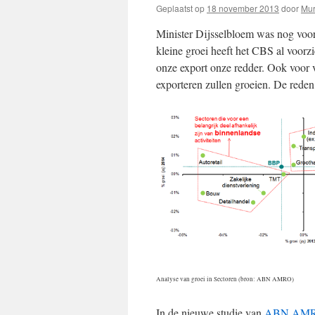
Geplaatst op
18 november 2013
door
Mur
Minister Dijsselbloem was nog voor
kleine groei heeft het CBS al voorz
onze export onze redder. Ook voor
exporteren zullen groeien. De reden 
Analyse van groei in Sectoren (bron: ABN AMRO)
In de nieuwe studie van
ABN AM