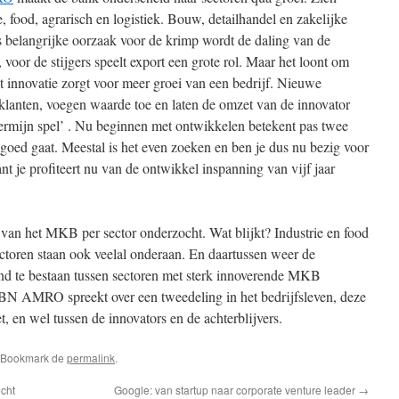
e, food, agrarisch en logistiek. Bouw, detailhandel en zakelijke
s belangrijke oorzaak voor de krimp wordt de daling van de
oor de stijgers speelt export een grote rol. Maar het loont om
t innovatie zorgt voor meer groei van een bedrijf. Nieuwe
klanten, voegen waarde toe en laten de omzet van de innovator
 termijn spel’ . Nu beginnen met ontwikkelen betekent pas twee
es goed gaat. Meestal is het even zoeken en ben je dus nu bezig voor
ant je profiteert nu van de ontwikkel inspanning van vijf jaar
t van het MKB per sector onderzocht. Wat blijkt? Industrie en food
ctoren staan ook veelal onderaan. En daartussen weer de
and te bestaan tussen sectoren met sterk innoverende MKB
 ABN AMRO spreekt over een tweedeling in het bedrijfsleven, deze
t, en wel tussen de innovators en de achterblijvers.
. Bookmark de
permalink
.
cht
Google: van startup naar corporate venture leader
→