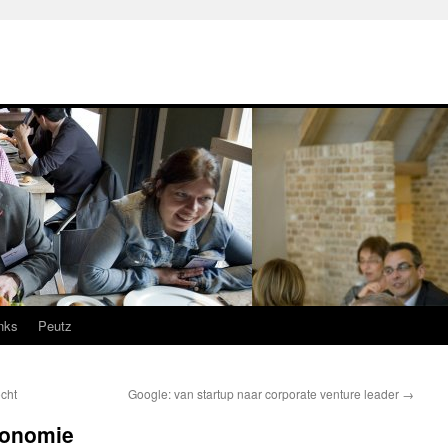
nks
Peutz
cht
Google: van startup naar corporate venture leader
→
conomie