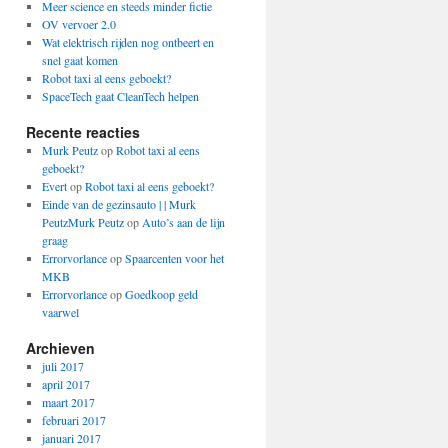
Meer science en steeds minder fictie
OV vervoer 2.0
Wat elektrisch rijden nog ontbeert en
snel gaat komen
Robot taxi al eens geboekt?
SpaceTech gaat CleanTech helpen
Recente reacties
Murk Peutz
op
Robot taxi al eens
geboekt?
Evert
op
Robot taxi al eens geboekt?
Einde van de gezinsauto | | Murk
PeutzMurk Peutz
op
Auto’s aan de lijn
graag
Errorvorlance
op
Spaarcenten voor het
MKB
Errorvorlance
op
Goedkoop geld
vaarwel
Archieven
juli 2017
april 2017
maart 2017
februari 2017
januari 2017