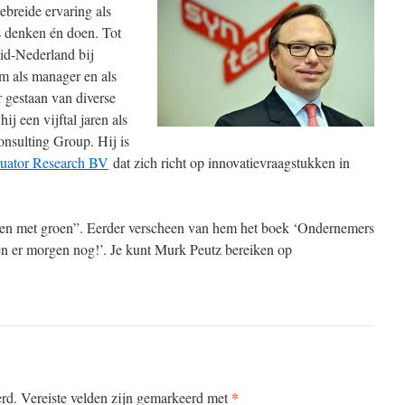
ebreide ervaring als
s denken én doen. Tot
uid-Nederland bij
m als manager en als
r gestaan van diverse
ij een vijftal jaren als
onsulting Group. Hij is
uator Research BV
dat zich richt op innovatievraagstukken in
eien met groen”. Eerder verscheen van hem het boek ‘Ondernemers
n er morgen nog!’. Je kunt Murk Peutz bereiken op
*
erd.
Vereiste velden zijn gemarkeerd met