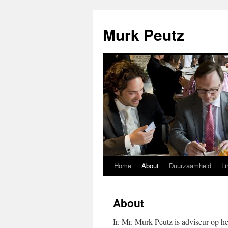
Murk Peutz
Home
About
Duurzaamheid
Li
Spring
naar
About
inhoud
Ir. Mr. Murk Peutz is adviseur op h