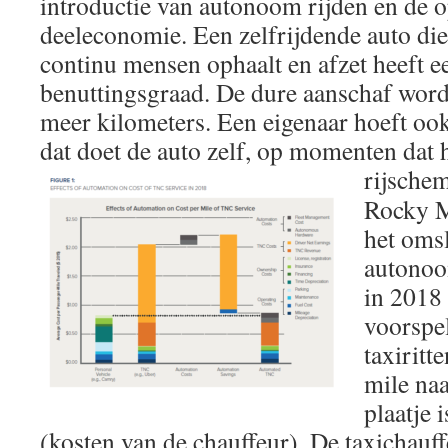
introductie van autonoom rijden en de 
deeleconomie. Een zelfrijdende auto die
continu mensen ophaalt en afzet heeft e
benuttingsgraad. De dure aanschaf word
meer kilometers. Een eigenaar hoeft ook
dat doet de auto zelf, op momenten dat h
rijsche
Rocky M
het oms
autonoom
in 2018 
voorspel
taxiritt
mile naa
plaatje i
(kosten van de chauffeur). De taxichauff