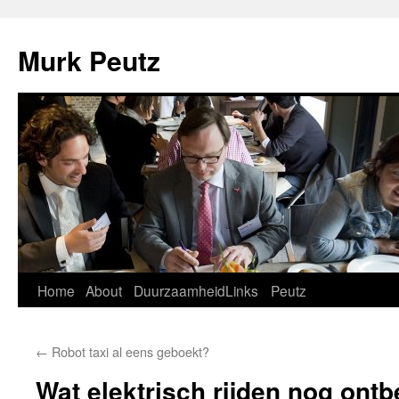
Murk Peutz
Spring
Home
About
Duurzaamheid
Links
Peutz
naar
←
Robot taxi al eens geboekt?
inhoud
Wat elektrisch rijden nog ontb