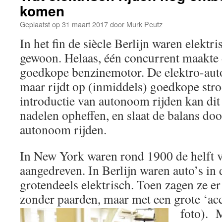
komen
Geplaatst op
31 maart 2017
door
Murk Peutz
In het fin de siècle Berlijn waren elektri
gewoon. Helaas, één concurrent maakte 
goedkope benzinemotor. De elektro-auto
maar rijdt op (inmiddels) goedkope str
introductie van autonoom rijden kan dit
nadelen opheffen, en slaat de balans doo
autonoom rijden.
In New York waren rond 1900 de helft va
aangedreven. In Berlijn waren auto’s in
grotendeels elektrisch. Toen zagen ze er
zonder paarden, maar met een grote ‘ac
foto).
M