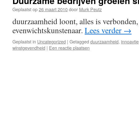
Duurzame bedrijven groeien s
Geplaatst op
26 maart 2010
door
Murk Peutz
duurzaamheid loont, alles is verbonden,
evenwichtskunstenaar.
Lees verder
→
Geplaatst in
Uncategorized
|
Getagged
duurzaamheid
,
innoavtie
winstgevendheid
|
Een reactie plaatsen