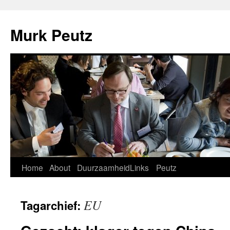
Murk Peutz
Spring
Home
About
Duurzaamheid
Links
Peutz
naar
EU
Tagarchief:
inhoud