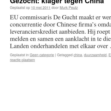
Gezocht: klager tegen China
Geplaatst op
10 mei 2011
door
Murk Peutz
EU commissaris De Gucht maakt er werk
concurrentie door Chinese firma’s omd
leverancierskrediet aanbieden. Hij roept
melden en samen een aanklacht in te di
Landen onderhandelen met elkaar ove
Geplaatst in
Geen categorie
|
Getagged
china
,
duurzaamheid
,
E
reactie plaatsen